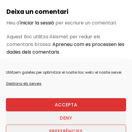
Deixa un comentari
Heu d'
iniciar la sessió
per escriure un comentari.
Aquest lloc utilitza Akismet per reduir els
comentaris brossa.
Apreneu com es processen les
dades dels comentaris
.
Utilitzem galetes per optimitzar el nostre lloc web i el nostre servei.
Gestiona els serveis
Back
To
Top
ACCEPTA
DENY
AVÍS LEGAL/POL. PRIVACITAT
PREFERÈNCIES