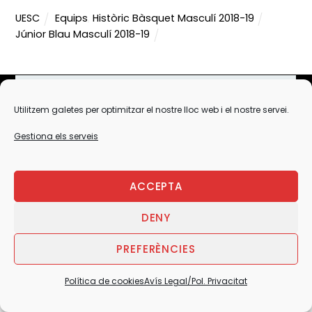
UESC
Equips
,
Històric Bàsquet Masculí 2018-19
Júnior Blau Masculí 2018-19
Utilitzem galetes per optimitzar el nostre lloc web i el nostre servei.
Back
Gestiona els serveis
To
Top
ACCEPTA
AVÍS LEGAL/POL. PRIVACITAT
DENY
POLÍTICA DE COOKIES (EU)
COOKIES
PREFERÈNCIES
PROTOCOLS DE TRANSPARÈNCIA
JUNTA
©
UESC
2026
Política de cookies
Avís Legal/Pol. Privacitat