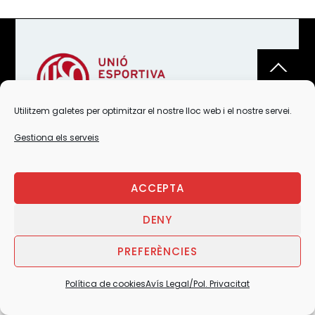
Back
To
Top
Utilitzem galetes per optimitzar el nostre lloc web i el nostre servei.
Gestiona els serveis
AVÍS LEGAL/POL. PRIVACITAT
POLÍTICA DE COOKIES (EU)
COOKIES
ACCEPTA
PROTOCOLS DE TRANSPARÈNCIA
JUNTA
©
UESC
2026
DENY
PREFERÈNCIES
Política de cookies
Avís Legal/Pol. Privacitat