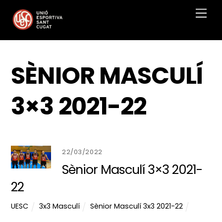
Skip
Men
to
content
SÈNIOR MASCULÍ
3×3 2021-22
22/03/2022
Sènior Masculí 3×3 2021-
22
UESC
3x3 Masculí
Sènior Masculí 3x3 2021-22